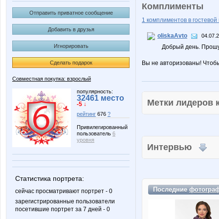
Комплименты
Отправить приватное сообщение
1 комплиментов в гостевой 
Добавить в друзья
oliskaAvto
04.07.
Игнорировать
Добрый день. Прошу
Сделать подарок
Вы не авторизованы! Чтоб
Совместная покупка: взрослый
популярность:
32461 место
Метки лидеров
-5 ↓
рейтинг
676
?
Привилегированный
пользователь
6
уровня
Интервью
Статистика портрета:
Последние
фотогра
сейчас просматривают портрет - 0
зарегистрированные пользователи
посетившие портрет за 7 дней - 0